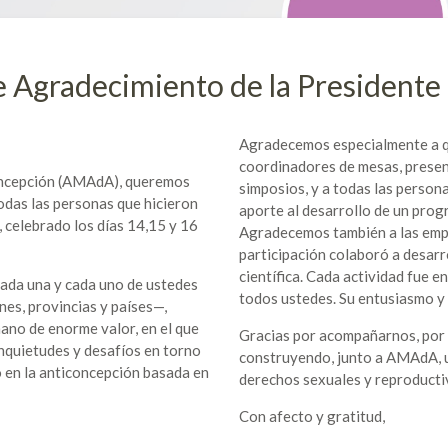
e Agradecimiento de la Presiden
Agradecemos especialmente a q
coordinadores de mesas, presen
oncepción (AMAdA), queremos
simposios, y a todas las persona
odas las personas que hicieron
aporte al desarrollo de un prog
 celebrado los días 14,15 y 16
Agradecemos también a las empre
participación colaboró a desarro
científica. Cada actividad fue e
cada una y cada uno de ustedes
todos ustedes. Su entusiasmo y
ones, provincias y países—,
ano de enorme valor, en el que
Gracias por acompañarnos, por s
nquietudes y desafíos en torno
construyendo, junto a AMAdA, u
co en la anticoncepción basada en
derechos sexuales y reproducti
Con afecto y gratitud,