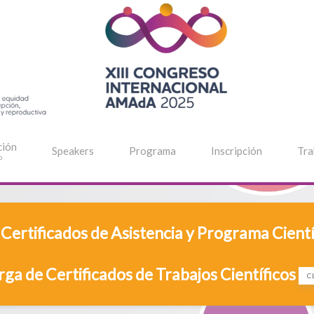
ción
Speakers
Programa
Inscripción
Tra
o
Certificados de Asistencia y Programa Cient
ga de Certificados de Trabajos Científicos
C